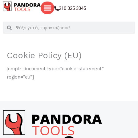
Μετάβαση
210 325 3345
στο
περιεχόμενο
Search
Search
Cookie Policy (EU)
[cmplz-document type=”cookie-statement”
region=”eu”]