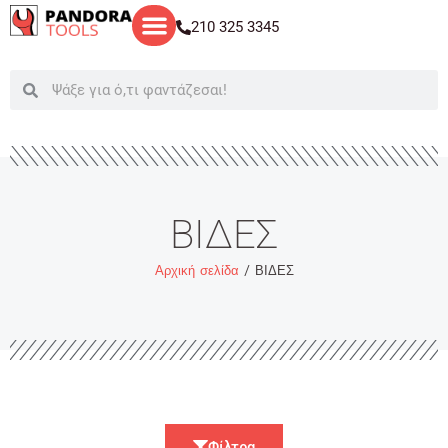
Μετάβαση
210 325 3345
στο
περιεχόμενο
Search
Search
ΒΙΔΕΣ
Αρχική σελίδα
/ ΒΙΔΕΣ
Φίλτρα