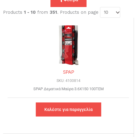
Products
1 - 10
from
351
. Products on page
Page
Page
Page
Page
SPAP
SKU: 4100814
SPAP Δεματικά Μαύρα 3.6Χ150 100ΤΕΜ
Καλέστε για παραγγελία