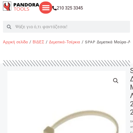
Μετάβαση
210 325 3345
στο
περιεχόμενο
Search
Search
Αρχική σελίδα
/
ΒΙΔΕΣ
/
Δεματικά-Τσέρκια
/ SPAP Δεματικά Μαύρα-Λ
S
4
C