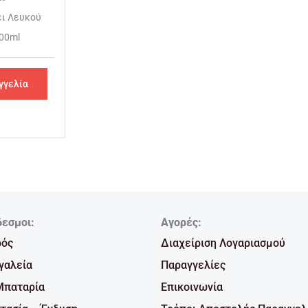
έι Λευκού
400ml
γγελία
δεσμοι:
Αγορές:
ρός
Διαχείριση Λογαριασμού
γαλεία
Παραγγελίες
Μπαταρία
Επικοινωνία