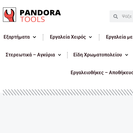
Μετάβαση
στο
Search
Search
περιεχόμενο
Εξαρτήματα
Εργαλεία Χειρός
Εργαλεία μ
Στερεωτικά – Αγκύρια
Είδη Χρωματοπολείου
Εργαλειοθήκες – Αποθήκευ