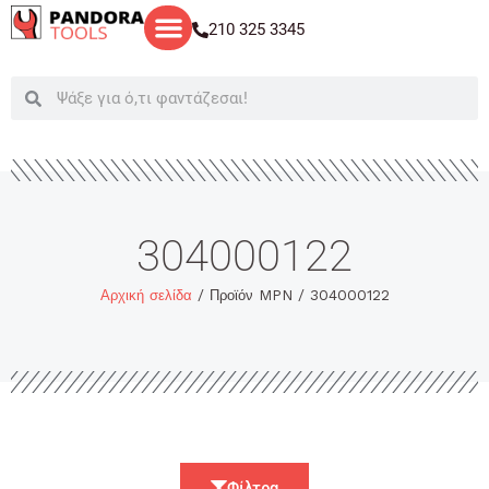
Μετάβαση
210 325 3345
στο
περιεχόμενο
Search
Search
304000122
Αρχική σελίδα
/ Προϊόν MPN / 304000122
Φίλτρα