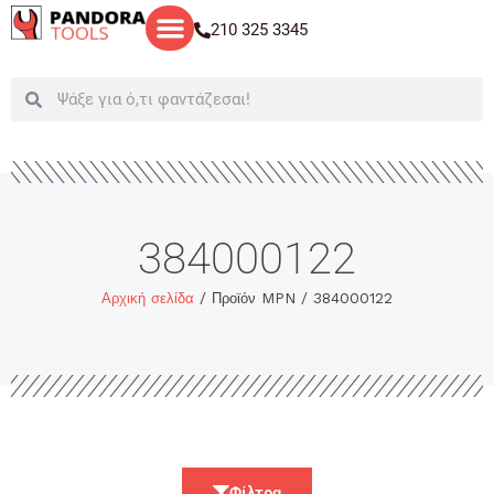
Μετάβαση
210 325 3345
στο
περιεχόμενο
Search
Search
384000122
Αρχική σελίδα
/ Προϊόν MPN / 384000122
Φίλτρα