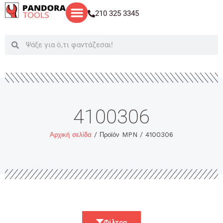
Μετάβαση
210 325 3345
στο
περιεχόμενο
Search
Search
4100306
Αρχική σελίδα
/ Προϊόν MPN / 4100306
Φίλτρα