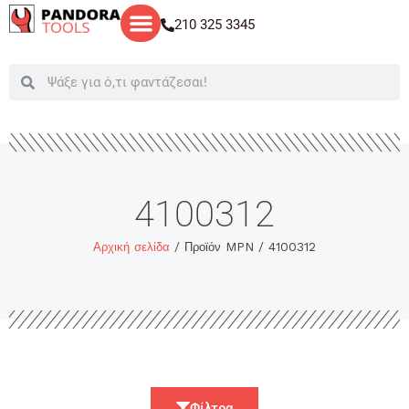
Μετάβαση
210 325 3345
στο
περιεχόμενο
Search
Search
4100312
Αρχική σελίδα
/ Προϊόν MPN / 4100312
Φίλτρα