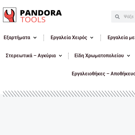
Μετάβαση
στο
Search
Search
περιεχόμενο
Εξαρτήματα
Εργαλεία Χειρός
Εργαλεία μ
Στερεωτικά – Αγκύρια
Είδη Χρωματοπολείου
Εργαλειοθήκες – Αποθήκευ