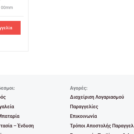
X100mm
γγελία
δεσμοι:
Αγορές:
ρός
Διαχείριση Λογαριασμού
γαλεία
Παραγγελίες
Μπαταρία
Επικοινωνία
τασία – Ένδυση
Τρόποι Αποστολής Παραγγελ