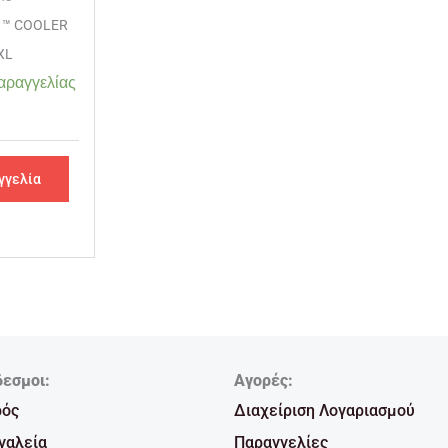
 ™ COOLER
XL
αραγγελίας
γγελία
δεσμοι:
Αγορές:
ρός
Διαχείριση Λογαριασμού
γαλεία
Παραγγελίες