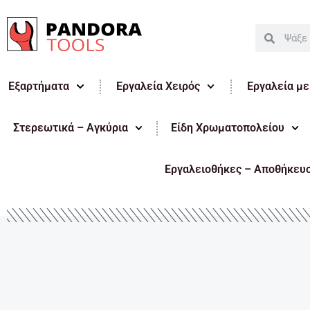
Μετάβαση
στο
Search
Search
περιεχόμενο
Εξαρτήματα
Εργαλεία Χειρός
Εργαλεία μ
Στερεωτικά – Αγκύρια
Είδη Χρωματοπολείου
Εργαλειοθήκες – Αποθήκευ