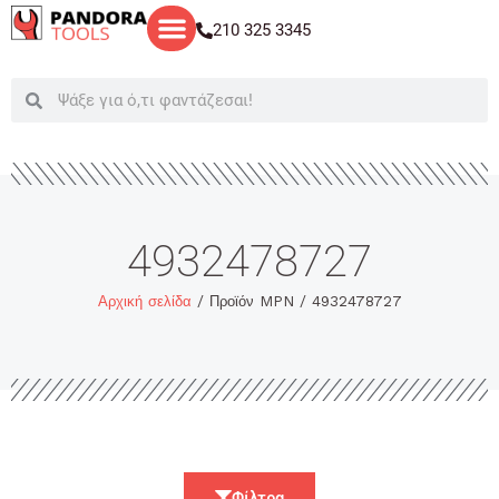
Μετάβαση
210 325 3345
στο
περιεχόμενο
Search
Search
4932478727
Αρχική σελίδα
/ Προϊόν MPN / 4932478727
Φίλτρα