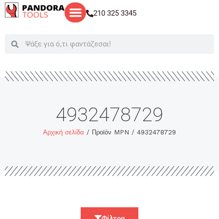
Μετάβαση
210 325 3345
στο
περιεχόμενο
Search
Search
4932478729
Αρχική σελίδα
/ Προϊόν MPN / 4932478729
Φίλτρα