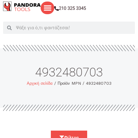
Μετάβαση
210 325 3345
στο
περιεχόμενο
Search
Search
4932480703
Αρχική σελίδα
/ Προϊόν MPN / 4932480703
Φίλτρα