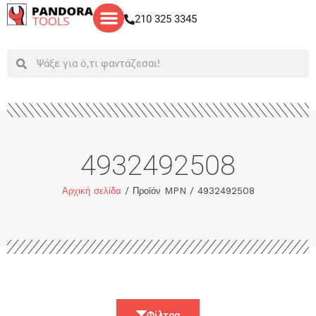
Μετάβαση
210 325 3345
στο
περιεχόμενο
Search
Search
4932492508
Αρχική σελίδα
/ Προϊόν MPN / 4932492508
Φίλτρα