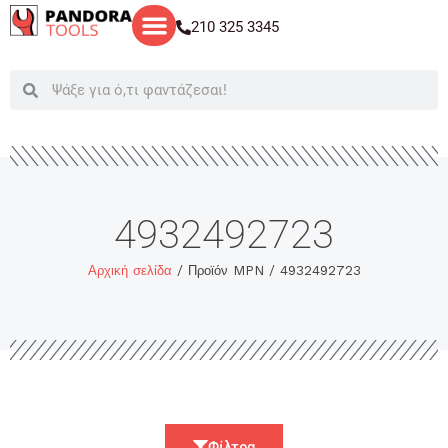
Μετάβαση
210 325 3345
στο
περιεχόμενο
Search
Search
4932492723
Αρχική σελίδα
/ Προϊόν MPN / 4932492723
Φίλτρα