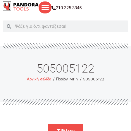
Μετάβαση
210 325 3345
στο
περιεχόμενο
Search
Search
505005122
Αρχική σελίδα
/ Προϊόν MPN / 505005122
Φίλτρα