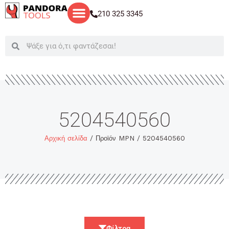
Μετάβαση
210 325 3345
στο
περιεχόμενο
Search
Search
5204540560
Αρχική σελίδα
/ Προϊόν MPN / 5204540560
Φίλτρα