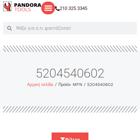
Μετάβαση
210 325 3345
στο
περιεχόμενο
Search
Search
5204540602
Αρχική σελίδα
/ Προϊόν MPN / 5204540602
Φίλτρα