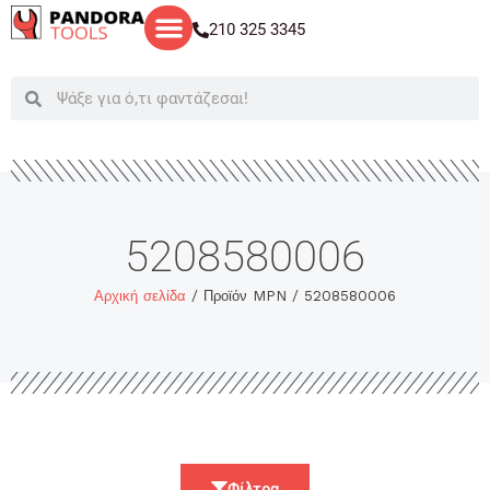
Μετάβαση
210 325 3345
στο
περιεχόμενο
Search
Search
5208580006
Αρχική σελίδα
/ Προϊόν MPN / 5208580006
Φίλτρα