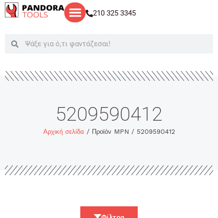
Μετάβαση
210 325 3345
στο
περιεχόμενο
Search
Search
5209590412
Αρχική σελίδα
/ Προϊόν MPN / 5209590412
Φίλτρα