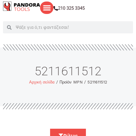
Μετάβαση
210 325 3345
στο
περιεχόμενο
Search
Search
5211611512
Αρχική σελίδα
/ Προϊόν MPN / 5211611512
Φίλτρα