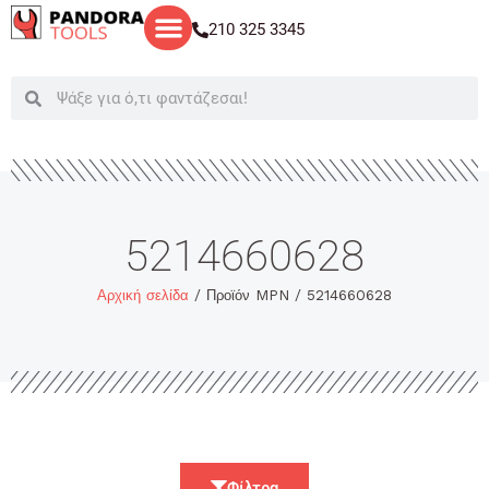
Μετάβαση
210 325 3345
στο
περιεχόμενο
Search
Search
5214660628
Αρχική σελίδα
/ Προϊόν MPN / 5214660628
Φίλτρα