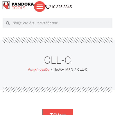
Μετάβαση
210 325 3345
στο
περιεχόμενο
Search
Search
CLL-C
Αρχική σελίδα
/ Προϊόν MPN / CLL-C
Φίλτρα