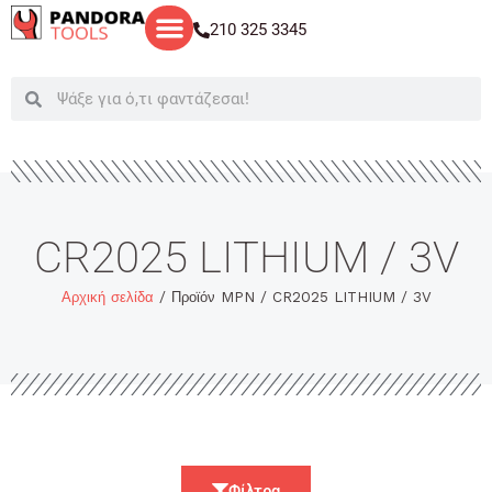
Μετάβαση
210 325 3345
στο
περιεχόμενο
Search
Search
CR2025 LITHIUM / 3V
Αρχική σελίδα
/ Προϊόν MPN / CR2025 LITHIUM / 3V
Φίλτρα