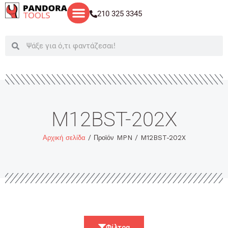
Μετάβαση
210 325 3345
στο
περιεχόμενο
Search
Search
M12BST-202X
Αρχική σελίδα
/ Προϊόν MPN / M12BST-202X
Φίλτρα