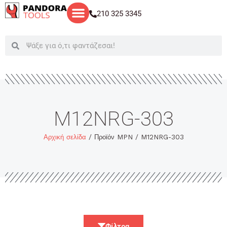
Μετάβαση
210 325 3345
στο
περιεχόμενο
Search
Search
M12NRG-303
Αρχική σελίδα
/ Προϊόν MPN / M12NRG-303
Φίλτρα