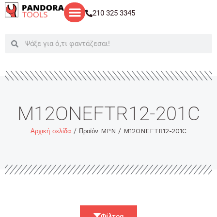
Μετάβαση
210 325 3345
στο
περιεχόμενο
Search
Search
M12ONEFTR12-201C
Αρχική σελίδα
/ Προϊόν MPN / M12ONEFTR12-201C
Φίλτρα