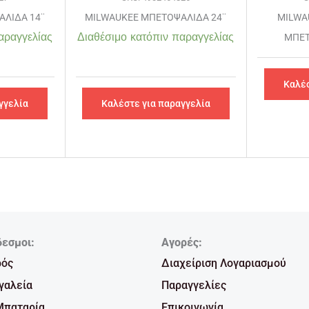
ΛΙΔΑ 14¨
MILWAUKEE ΜΠΕΤΟΨΑΛΙΔΑ 24¨
MILWA
αραγγελίας
Διαθέσιμο κατόπιν παραγγελίας
ΜΠΕΤ
Καλέσ
γγελία
Καλέστε για παραγγελία
δεσμοι:
Αγορές:
ρός
Διαχείριση Λογαριασμού
γαλεία
Παραγγελίες
Μπαταρία
Επικοινωνία