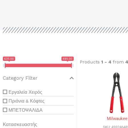
€35.00
€95.00
Products
1 - 4
from
Category Filter
Εργαλεία Χειρός
Πριόνια & Κόφτες
ΜΠΕΤΟΨΑΛΙΔΑ
Milwaukee
Κατασκευαστής
SKU: 49324648