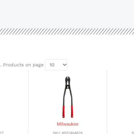
4
. Products on page
Milwaukee
27
SKU: 4932464826
S