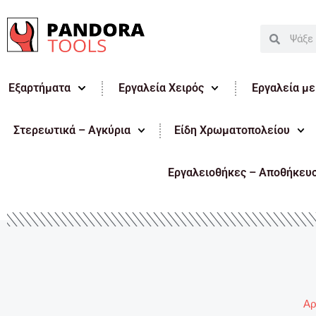
Μετάβαση
στο
Search
Search
περιεχόμενο
Εξαρτήματα
Εργαλεία Χειρός
Εργαλεία μ
Στερεωτικά – Αγκύρια
Είδη Χρωματοπολείου
Εργαλειοθήκες – Αποθήκευ
Αρ