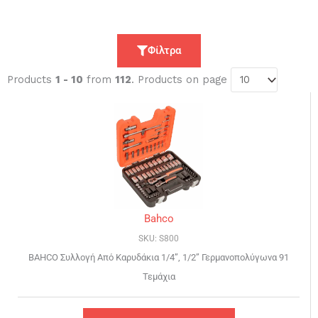
Φίλτρα
Products
1 - 10
from
112
. Products on page
Page
Page
Page
Page
Bahco
SKU: S800
BAHCO Συλλογή Aπό Kαρυδάκια 1/4”, 1/2” Γερμανοπολύγωνα 91
Τεμάχια