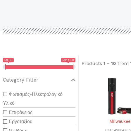
€0.00
€311.00
Products
1 - 10
from
Category Filter
Φωτισμός-Ηλεκτρολογικό
Υλικό
Επιφάνειας
Εργοταξίου
Milwaukee
SKU: 49334785
Με Βάση