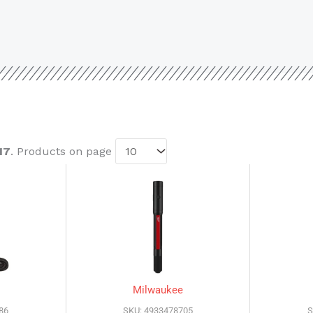
17
. Products on page
Page
Page
Milwaukee
86
SKU: 4933478705
S