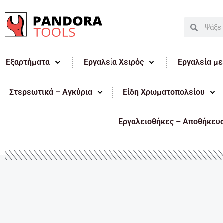
Μετάβαση
στο
Search
Search
περιεχόμενο
Εξαρτήματα
Εργαλεία Χειρός
Εργαλεία μ
Στερεωτικά – Αγκύρια
Είδη Χρωματοπολείου
Εργαλειοθήκες – Αποθήκευ