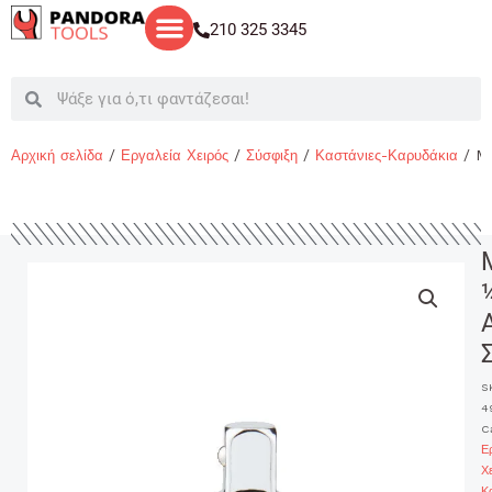
Μετάβαση
210 325 3345
στο
περιεχόμενο
Search
Search
Αρχική σελίδα
/
Εργαλεία Χειρός
/
Σύσφιξη
/
Καστάνιες-Καρυδάκια
/ M
S
4
C
Ε
Χ
Κ