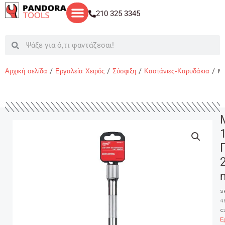
Μετάβαση
210 325 3345
στο
περιεχόμενο
Search
Search
Αρχική σελίδα
/
Εργαλεία Χειρός
/
Σύσφιξη
/
Καστάνιες-Καρυδάκια
/ M
S
4
C
Ε