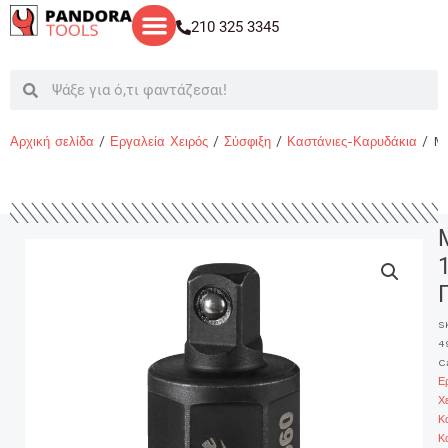
Μετάβαση
210 325 3345
στο
περιεχόμενο
Search
Search
Αρχική σελίδα
/
Εργαλεία Χειρός
/
Σύσφιξη
/
Καστάνιες-Καρυδάκια
/ MI
S
4
C
Ε
Χ
Κ
Κ