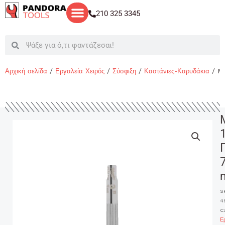
Μετάβαση
210 325 3345
στο
περιεχόμενο
Search
Search
Αρχική σελίδα
/
Εργαλεία Χειρός
/
Σύσφιξη
/
Καστάνιες-Καρυδάκια
/ M
S
4
C
Ε