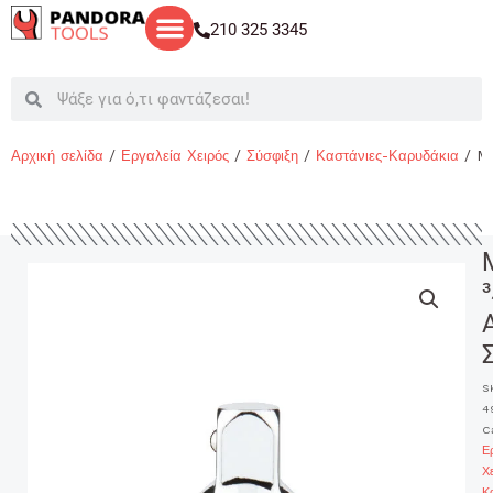
Μετάβαση
210 325 3345
στο
περιεχόμενο
Search
Search
Αρχική σελίδα
/
Εργαλεία Χειρός
/
Σύσφιξη
/
Καστάνιες-Καρυδάκια
/ M
3
S
4
C
Ε
Χ
Κ