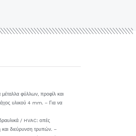
α μέταλλα φύλλων, προφίλ και
πάχος υλικού 4 mm. – Για να
Υδραυλικά / HVAC: οπές
 και διεύρυνση τρυπών. –