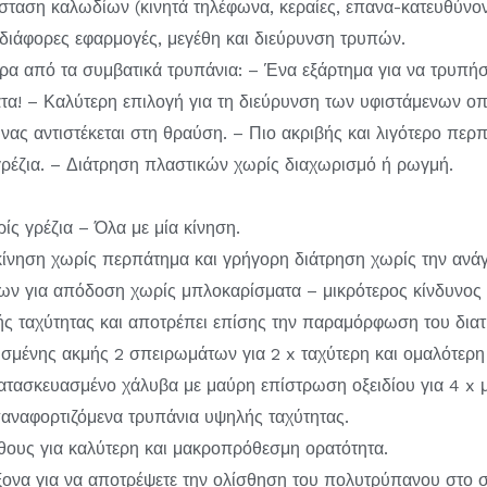
άσταση καλωδίων (κινητά τηλέφωνα, κεραίες, επανα-κατευθύνο
διάφορες εφαρμογές, μεγέθη και διεύρυνση τρυπών.
 από τα συμβατικά τρυπάνια: – Ένα εξάρτημα για να τρυπήσ
ατα! – Καλύτερη επιλογή για τη διεύρυνση των υφιστάμενων ο
ς αντιστέκεται στη θραύση. – Πιο ακριβής και λιγότερο περπ
ρέζια. – Διάτρηση πλαστικών χωρίς διαχωρισμό ή ρωγμή.
ς γρέζια – Όλα με μία κίνηση.
νηση χωρίς περπάτημα και γρήγορη διάτρηση χωρίς την ανάγ
των για απόδοση χωρίς μπλοκαρίσματα – μικρότερος κίνδυνος
ής ταχύτητας και αποτρέπει επίσης την παραμόρφωση του διατ
ισμένης ακμής 2 σπειρωμάτων για 2 x ταχύτερη και ομαλότερη
ασκευασμένο χάλυβα με μαύρη επίστρωση οξειδίου για 4 x μ
παναφορτιζόμενα τρυπάνια υψηλής ταχύτητας.
θους για καλύτερη και μακροπρόθεσμη ορατότητα.
ονα για να αποτρέψετε την ολίσθηση του πολυτρύπανου στο σφ