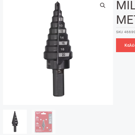
MI
ΜΕ
SKU
4889
Καλέ