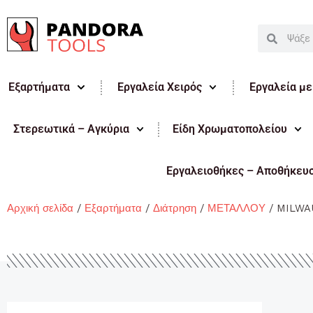
Μετάβαση
στο
Search
Search
περιεχόμενο
Εξαρτήματα
Εργαλεία Χειρός
Εργαλεία μ
Στερεωτικά – Αγκύρια
Είδη Χρωματοπολείου
Εργαλειοθήκες – Αποθήκευ
Αρχική σελίδα
/
Εξαρτήματα
/
Διάτρηση
/
ΜΕΤΑΛΛΟΥ
/ MILWA