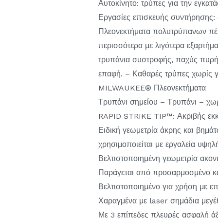
Αυτοκίνητο: τρύπες για την εγκατ
Εργασίες επισκευής συντήρησης: 
Πλεονεκτήματα πολυτρύπανων πέρα
περισσότερα με λιγότερα εξαρτήμ
τρυπάνια συστροφής, παχύς πυρήνα
επαφή. – Καθαρές τρύπες χωρίς γ
MILWAUKEE® Πλεονεκτήματα
Τρυπάνι σημείου – Τρυπάνι – χωρί
RAPID STRIKE TIP™: Ακριβής εκκί
Ειδική γεωμετρία άκρης και βημά
χρησιμοποιείται με εργαλεία υψηλ
Βελτιστοποιημένη γεωμετρία ακον
Παράγεται από προσαρμοσμένο κατ
Βελτιστοποιημένο για χρήση με ε
Χαραγμένα με laser σημάδια μεγέ
Με 3 επίπεδες πλευρές ασφαλή άξ