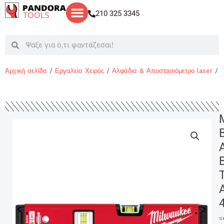
Μετάβαση
210 325 3345
στο
περιεχόμενο
Search
Search
Αρχική σελίδα
/
Εργαλεία Χειρός
/
Αλφάδια & Αποστασιόμετρο laser
/ 
S