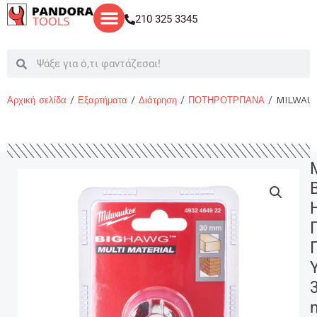
Μετάβαση
210 325 3345
στο
περιεχόμενο
Search
Search
Αρχική σελίδα
/
Εξαρτήματα
/
Διάτρηση
/
ΠΟΤΗΡΟΤΡΠΑΝΑ
/ MILWAU