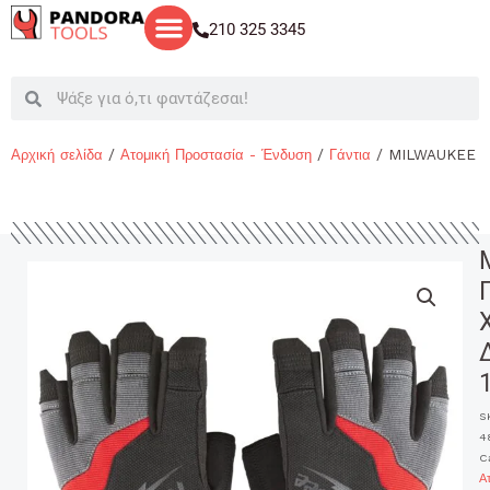
Μετάβαση
210 325 3345
στο
περιεχόμενο
Search
Search
Αρχική σελίδα
/
Ατομική Προστασία - Ένδυση
/
Γάντια
/ MILWAUKEE Γ
S
4
C
Α