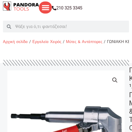
Μετάβαση
210 325 3345
στο
περιεχόμενο
Search
Search
Αρχική σελίδα
/
Εργαλεία Χειρός
/
Μύτες & Αντάπτορες
/ ΓΩΝΙΑΚΗ ΚΕΦ
1