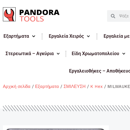
Μετάβαση
στο
Search
Search
περιεχόμενο
Εξαρτήματα
Εργαλεία Χειρός
Εργαλεία μ
Στερεωτικά – Αγκύρια
Είδη Χρωματοπολείου
Εργαλειοθήκες – Αποθήκευ
Αρχική σελίδα
/
Εξαρτήματα
/
ΣΜΙΛΕΥΣΗ
/
K Hex
/ MILWAUKE