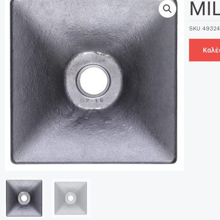
MI
SKU
4932
Καλέ