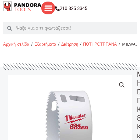
Μετάβαση
210 325 3345
στο
περιεχόμενο
Search
Search
Αρχική σελίδα
/
Εξαρτήματα
/
Διάτρηση
/
ΠΟΤΗΡΟΤΡΠΑΝΑ
/ MILWAUKE