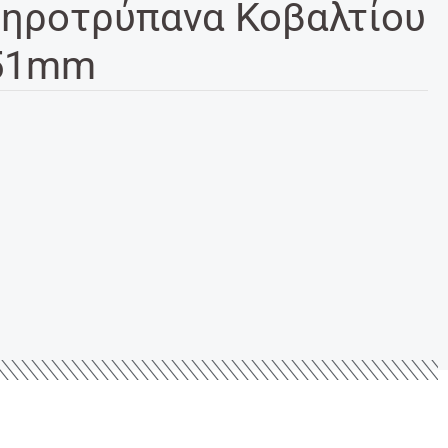
ηροτρύπανα Κοβαλτίου
 51mm