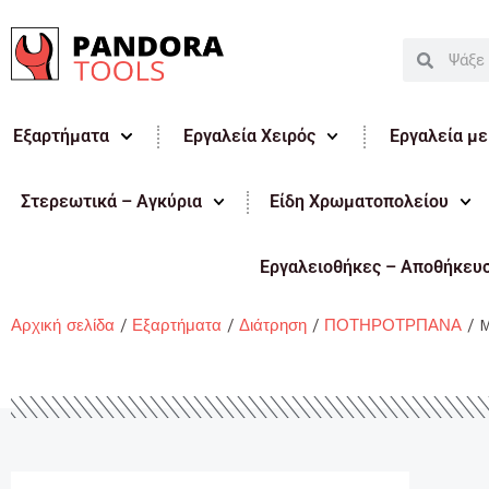
Μετάβαση
στο
Search
Search
περιεχόμενο
Εξαρτήματα
Εργαλεία Χειρός
Εργαλεία μ
Στερεωτικά – Αγκύρια
Είδη Χρωματοπολείου
Εργαλειοθήκες – Αποθήκευ
Αρχική σελίδα
/
Εξαρτήματα
/
Διάτρηση
/
ΠΟΤΗΡΟΤΡΠΑΝΑ
/ M