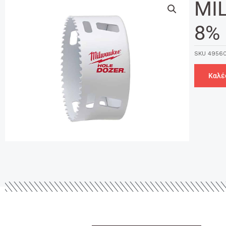
MI
8% 
SKU
49560
Καλέ