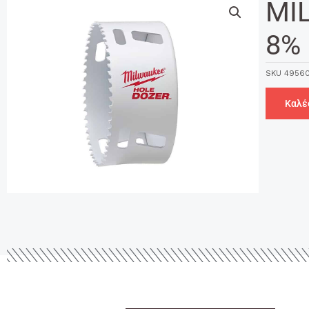
MI
8% 
SKU
49560
Καλέ