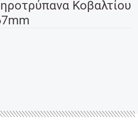
ηροτρύπανα Κοβαλτίου
 67mm