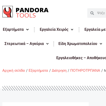
Μετάβαση
στο
Search
Search
περιεχόμενο
Εξαρτήματα
Εργαλεία Χειρός
Εργαλεία μ
Στερεωτικά – Αγκύρια
Είδη Χρωματοπολείου
Εργαλειοθήκες – Αποθήκευ
Αρχική σελίδα
/
Εξαρτήματα
/
Διάτρηση
/
ΠΟΤΗΡΟΤΡΠΑΝΑ
/ M