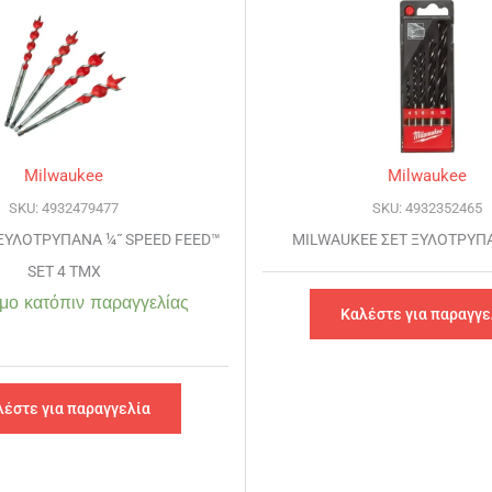
Milwaukee
Milwaukee
SKU: 4932479477
SKU: 4932352465
ΞΥΛΟΤΡΥΠΑΝΑ ¼˝ SPEED FEED™
MILWAUKEE ΣΕΤ ΞΥΛΟΤΡΥΠ
SET 4 ΤΜΧ
μο κατόπιν παραγγελίας
Καλέστε για παραγγε
λέστε για παραγγελία