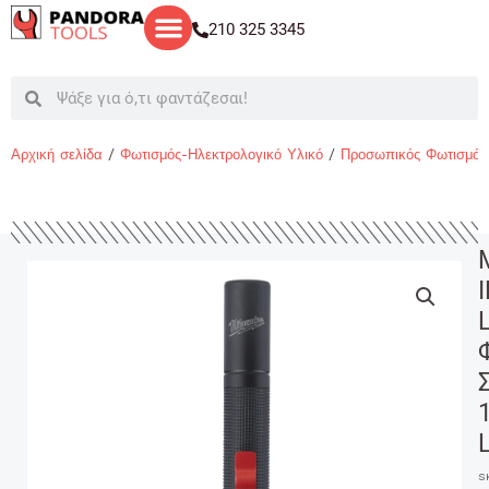
Μετάβαση
210 325 3345
στο
περιεχόμενο
Search
Search
Αρχική σελίδα
/
Φωτισμός-Ηλεκτρολογικό Υλικό
/
Προσωπικός Φωτισμός
I
S