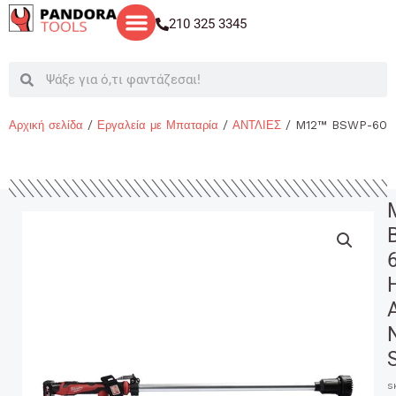
Μετάβαση
210 325 3345
στο
περιεχόμενο
Search
Search
Αρχική σελίδα
/
Εργαλεία με Μπαταρία
/
ΑΝΤΛΙΕΣ
/ M12™ BSWP-601
S