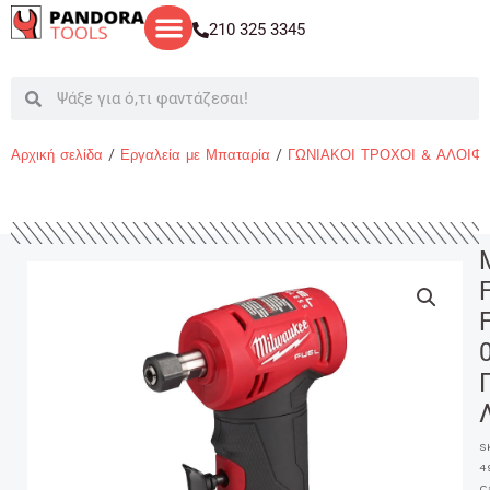
Μετάβαση
210 325 3345
στο
περιεχόμενο
Search
Search
Αρχική σελίδα
/
Εργαλεία με Μπαταρία
/
ΓΩΝΙΑΚΟΙ ΤΡΟΧΟΙ & ΑΛΟΙΦ
S
4
C