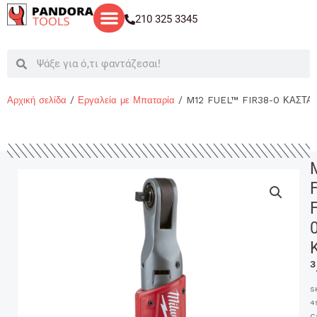
Μετάβαση
210 325 3345
στο
περιεχόμενο
Search
Search
Αρχική σελίδα
/
Εργαλεία με Μπαταρία
/ M12 FUEL™ FIR38-0 ΚΑΣΤΑΝΙ
3
S
4
C