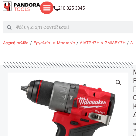
Μετάβαση
210 325 3345
στο
περιεχόμενο
Search
Search
Αρχική σελίδα
/
Εργαλεία με Μπαταρία
/
ΔΙΑΤΡΗΣΗ & ΣΜΙΛΕΥΣΗ
/
ΔΡ
S
4
C