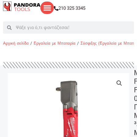
Μετάβαση
210 325 3345
στο
περιεχόμενο
Search
Search
Αρχική σελίδα
/
Εργαλεία με Μπαταρία
/
Σύσφιξης (Εργαλεία με Μπατα
3